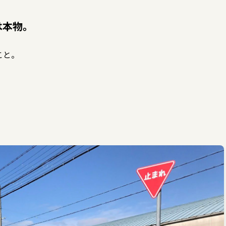
は本物。
こと。