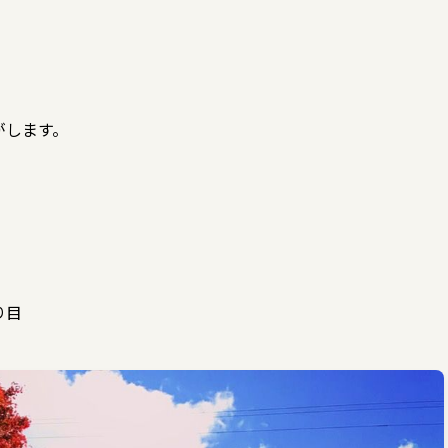
。
。
がします。
り目