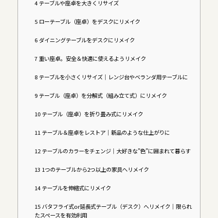
4
テーブルや座卓を大きくリサイズ
5
ローテーブル（座卓）をデスクにリメイク
6
ダイニングテーブルをデスクにリメイク
7
重い座卓。安全＆快適に使えるようリメイク
8
テーブルを小さくリサイズ｜レンジ台やベランダ用テーブルに
9
テーブル（座卓）を分解式（組み立て式）にリメイク
10
テーブル（座卓）を折り畳み式にリメイク
11
テーブル＆座卓をレストア｜新品のような仕上がりに
12
テーブルのカラーをチェンジ｜大好きな”色”に囲まれて暮らす
13
1つのテーブルから2つ以上の家具へリメイク
14
テーブルを伸縮式にリメイク
15
バタフライ式or延長式テーブル（デスク）へリメイク｜限られ
たスペースを有効利用