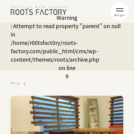
Warning
: Attempt to read property "parent" on null
in
/home/r00tsfact0ry/roots-
factory.com/public_html/cms/wp-
content/themes/roots/archive.php
on line
9
ホーム