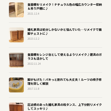
食器棚をリメイク！ナチュラル色の幅広カウンター収納
＆吊り戸棚に♪
2021.12.4
婚礼家具は処分しかないかと悩んでいた…リメイクで猫
脚チェストに♪
2023.12.2
食器棚をレンジ台として使えるようリメイク♪建具のガ
ラスも活かして
2022.11.24
脚がもげた！パキっと割れても大丈夫！ルーツの椅子修
理を詳しく解説
2017.11.8
圧迫感のあった婚礼家具の和タンス、上下分割リメイク
してスッキリ♪