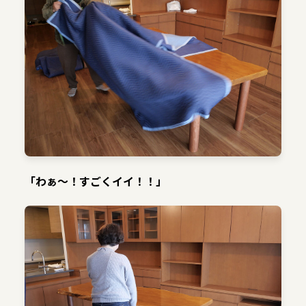
「わぁ〜！すごくイイ！！」