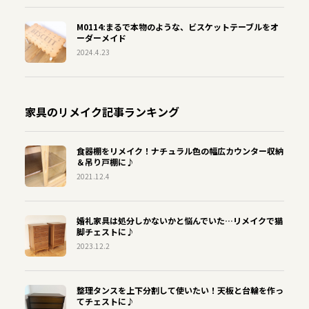
M0114:まるで本物のような、ビスケットテーブルをオ
ーダーメイド
2024.4.23
家具のリメイク記事ランキング
食器棚をリメイク！ナチュラル色の幅広カウンター収納
＆吊り戸棚に♪
2021.12.4
婚礼家具は処分しかないかと悩んでいた…リメイクで猫
脚チェストに♪
2023.12.2
整理タンスを上下分割して使いたい！天板と台輪を作っ
てチェストに♪