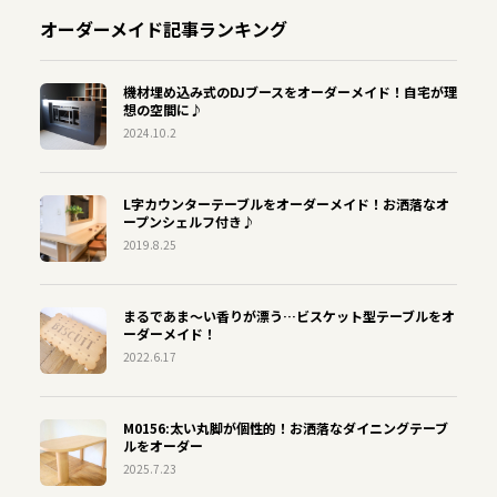
オーダーメイド記事ランキング
機材埋め込み式のDJブースをオーダーメイド！自宅が理
想の空間に♪
2024.10.2
L字カウンターテーブルをオーダーメイド！お洒落なオ
ープンシェルフ付き♪
2019.8.25
まるであま〜い香りが漂う…ビスケット型テーブルをオ
ーダーメイド！
2022.6.17
M0156:太い丸脚が個性的！お洒落なダイニングテーブ
ルをオーダー
2025.7.23