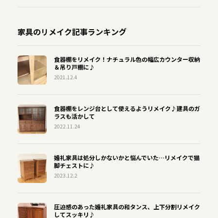
家具のリメイク記事ランキング
食器棚をリメイク！ナチュラル色の幅広カウンター収納
＆吊り戸棚に♪
2021.12.4
食器棚をレンジ台として使えるようリメイク♪建具のガ
ラスも活かして
2022.11.24
婚礼家具は処分しかないかと悩んでいた…リメイクで猫
脚チェストに♪
2023.12.2
圧迫感のあった婚礼家具の和タンス、上下分割リメイク
してスッキリ♪