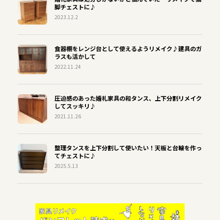
脚チェストに♪
2023.12.2
食器棚をレンジ台として使えるようリメイク♪建具のガ
ラスも活かして
2022.11.24
圧迫感のあった婚礼家具の和タンス、上下分割リメイク
してスッキリ♪
2021.11.26
整理タンスを上下分割して使いたい！天板と台輪を作っ
てチェストに♪
2025.5.13