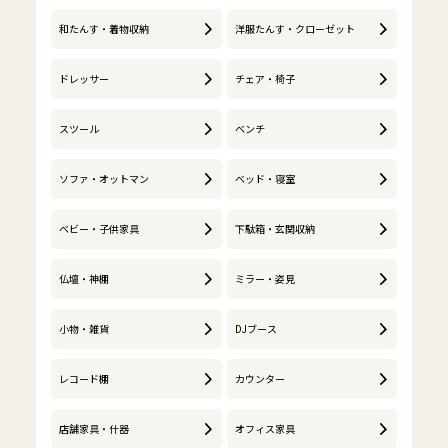
和たんす・着物収納
洋服たんす・クローゼット
ドレッサー
チェア・椅子
スツール
ベンチ
ソファ・オットマン
ベッド・寝室
ベビー・子供家具
下駄箱・玄関収納
仏壇・神棚
ミラー・姿見
小物・雑貨
DJブース
レコード棚
カウンター
店舗家具・什器
オフィス家具