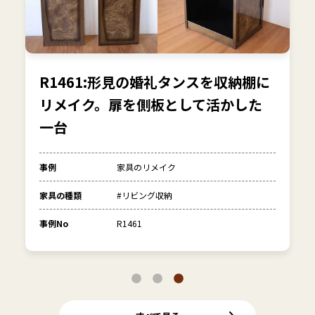
R1461:形見の婚礼タンスを収納棚に
リメイク。扉を側板として活かした
一台
事例
家具のリメイク
家具の種類
#リビング収納
事例No
R1461