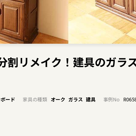
棚を分割リメイク！建具のガラ
ンボード
家具の種類
オーク
ガラス
建具
事例No
R065