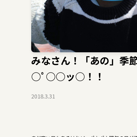
みなさん！「あの」季
○ﾟ○○ッ○！！
2018.3.31