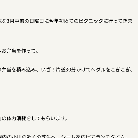
気な3月中旬の日曜日に今年初めての
ピクニック
に行ってきま
らお弁当を作って。
弁当を積み込み、いざ！片道30分かけてペダルをこぎこぎ、
前の体力消耗をしてもらいます。
園内の小川の近くの芝生へ。シートを広げてランチタイム。