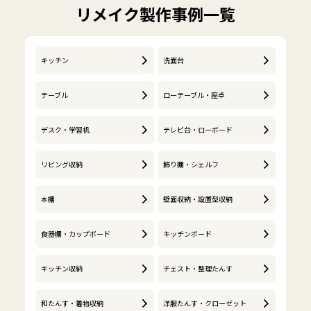
リメイク製作事例一覧
キッチン
洗面台
テーブル
ローテーブル・座卓
デスク・学習机
テレビ台・ローボード
リビング収納
飾り棚・シェルフ
本棚
壁面収納・設置型収納
食器棚・カップボード
キッチンボード
キッチン収納
チェスト・整理たんす
和たんす・着物収納
洋服たんす・クローゼット