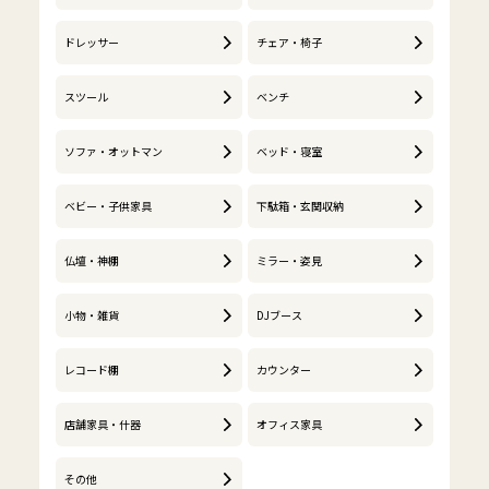
ドレッサー
チェア・椅子
スツール
ベンチ
ソファ・オットマン
ベッド・寝室
ベビー・子供家具
下駄箱・玄関収納
仏壇・神棚
ミラー・姿見
小物・雑貨
DJブース
レコード棚
カウンター
店舗家具・什器
オフィス家具
その他