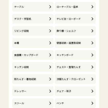
テーブル
ローテーブル・座卓
デスク・学習机
テレビ台・ローボード
リビング収納
飾り棚・シェルフ
本棚
壁面収納・設置型収納
食器棚・カップボード
キッチンボード
キッチン収納
チェスト・整理たんす
和たんす・着物収納
洋服たんす・クローゼット
ドレッサー
チェア・椅子
スツール
ベンチ