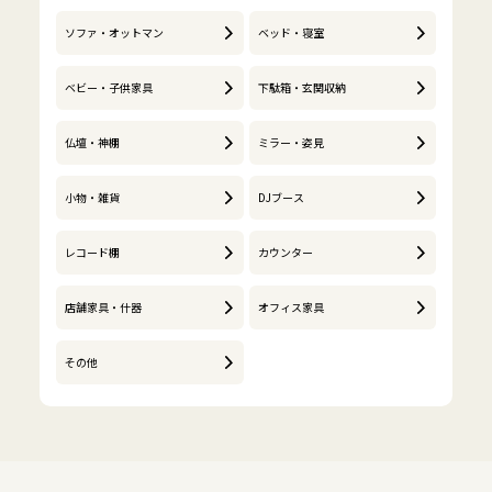
ソファ・オットマン
ベッド・寝室
ベビー・子供家具
下駄箱・玄関収納
仏壇・神棚
ミラー・姿見
小物・雑貨
DJブース
レコード棚
カウンター
店舗家具・什器
オフィス家具
その他