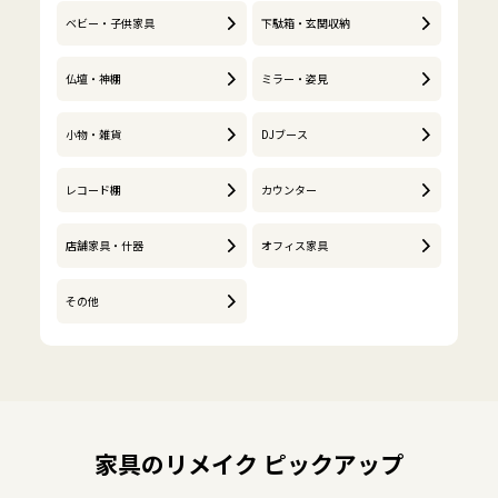
ベビー・子供家具
下駄箱・玄関収納
仏壇・神棚
ミラー・姿見
小物・雑貨
DJブース
レコード棚
カウンター
店舗家具・什器
オフィス家具
その他
家具のリメイク ピックアップ