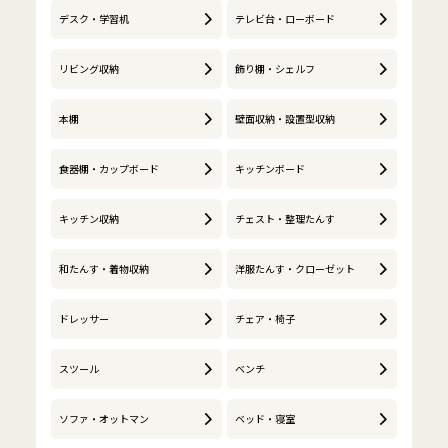
デスク・学習机
テレビ台・ローボード
リビング収納
飾り棚・シェルフ
本棚
壁面収納・設置型収納
食器棚・カップボード
キッチンボード
キッチン収納
チェスト・整理たんす
和たんす・着物収納
洋服たんす・クローゼット
ドレッサー
チェア・椅子
スツール
ベンチ
ソファ・オットマン
ベッド・寝室