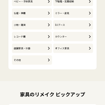
ベビー・子供家具
下駄箱・玄関収納
仏壇・神棚
ミラー・姿見
小物・雑貨
DJブース
レコード棚
カウンター
店舗家具・什器
オフィス家具
その他
家具のリメイク ピックアップ