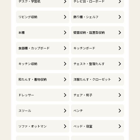
デスク・学習机
テレビ台・ローボード
リビング収納
飾り棚・シェルフ
本棚
壁面収納・設置型収納
食器棚・カップボード
キッチンボード
キッチン収納
チェスト・整理たんす
和たんす・着物収納
洋服たんす・クローゼット
ドレッサー
チェア・椅子
スツール
ベンチ
ソファ・オットマン
ベッド・寝室