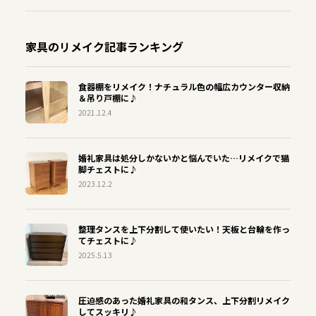
家具のリメイク記事ランキング
食器棚をリメイク！ナチュラル色の幅広カウンター収納
＆吊り戸棚に♪
2021.12.4
婚礼家具は処分しかないかと悩んでいた…リメイクで猫
脚チェストに♪
2023.12.2
整理タンスを上下分割して使いたい！天板と台輪を作っ
てチェストに♪
2025.5.13
圧迫感のあった婚礼家具の和タンス、上下分割リメイク
してスッキリ♪