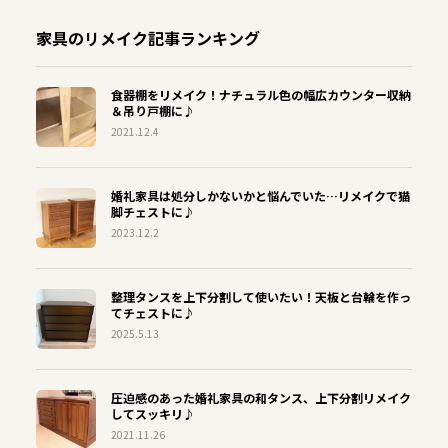
家具のリメイク記事ランキング
食器棚をリメイク！ナチュラル色の幅広カウンター収納
＆吊り戸棚に♪
2021.12.4
婚礼家具は処分しかないかと悩んでいた…リメイクで猫
脚チェストに♪
2023.12.2
整理タンスを上下分割して使いたい！天板と台輪を作っ
てチェストに♪
2025.5.13
圧迫感のあった婚礼家具の和タンス、上下分割リメイク
してスッキリ♪
2021.11.26