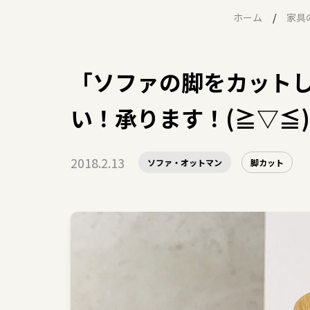
ホーム
家具
「ソファの脚をカット
い！承ります！(≧▽≦)
2018.2.13
ソファ・オットマン
脚カット