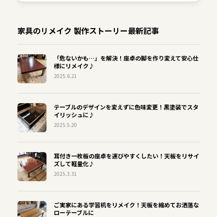
家具のリメイク 製作ストーリー最新記事
「危ないかも…」を解決！座卓の脚を作り変えて安心仕
様にリメイク♪
2025.6.21
テーブルのデザインを変えずに色味変更！黒塗装でスタ
イリッシュに♪
2025.5.20
耳付き一枚板の座卓を運びやすくしたい！天板をリサイ
ズして軽量化♪
2025.3.31
ご実家にある学習机をリメイク！天板を縮めてお洒落な
ローテーブルに