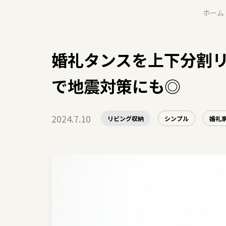
ホーム
婚礼タンスを上下分割
で地震対策にも◎
2024.7.10
リビング収納
シンプル
婚礼