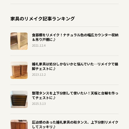
家具のリメイク記事ランキング
食器棚をリメイク！ナチュラル色の幅広カウンター収納
＆吊り戸棚に♪
2021.12.4
婚礼家具は処分しかないかと悩んでいた…リメイクで猫
脚チェストに♪
2023.12.2
整理タンスを上下分割して使いたい！天板と台輪を作っ
てチェストに♪
2025.5.13
圧迫感のあった婚礼家具の和タンス、上下分割リメイク
してスッキリ♪