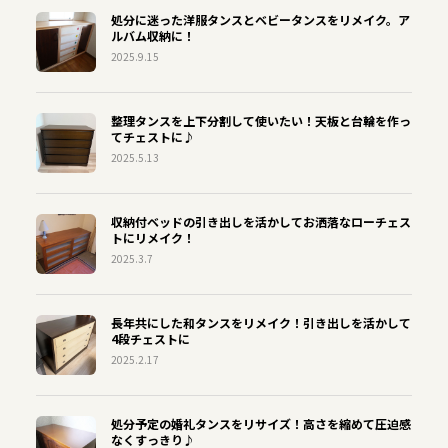
処分に迷った洋服タンスとベビータンスをリメイク。ア
ルバム収納に！
2025.9.15
整理タンスを上下分割して使いたい！天板と台輪を作っ
てチェストに♪
2025.5.13
収納付ベッドの引き出しを活かしてお洒落なローチェス
トにリメイク！
2025.3.7
長年共にした和タンスをリメイク！引き出しを活かして
4段チェストに
2025.2.17
処分予定の婚礼タンスをリサイズ！高さを縮めて圧迫感
なくすっきり♪