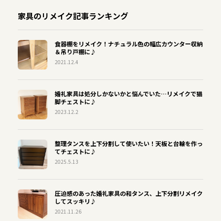
家具のリメイク記事ランキング
食器棚をリメイク！ナチュラル色の幅広カウンター収納
＆吊り戸棚に♪
2021.12.4
婚礼家具は処分しかないかと悩んでいた…リメイクで猫
脚チェストに♪
2023.12.2
整理タンスを上下分割して使いたい！天板と台輪を作っ
てチェストに♪
2025.5.13
圧迫感のあった婚礼家具の和タンス、上下分割リメイク
してスッキリ♪
2021.11.26