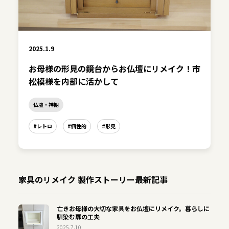
2025.1.9
お母様の形見の鏡台からお仏壇にリメイク！市
松模様を内部に活かして
仏壇・神棚
#レトロ
#個性的
#形見
家具のリメイク 製作ストーリー最新記事
亡きお母様の大切な家具をお仏壇にリメイク。暮らしに
馴染む扉の工夫
2025.7.10