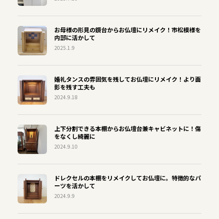
お母様の形見の鏡台からお仏壇にリメイク！市松模様を
内部に活かして
2025.1.9
婚礼タンスの雰囲気を残してお仏壇にリメイク！より面
影を残す工夫も
2024.9.18
上下分割できる本棚からお仏壇台兼キャビネットに！傷
をなくし綺麗に
2024.9.10
ドレクセルの本棚をリメイクしてお仏壇に。特徴的なパ
ーツを活かして
2024.9.9