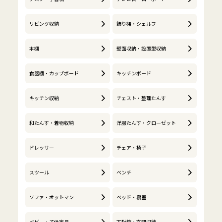
リビング収納
飾り棚・シェルフ
本棚
壁面収納・設置型収納
食器棚・カップボード
キッチンボード
キッチン収納
チェスト・整理たんす
和たんす・着物収納
洋服たんす・クローゼット
ドレッサー
チェア・椅子
スツール
ベンチ
ソファ・オットマン
ベッド・寝室
ベビー・子供家具
下駄箱・玄関収納