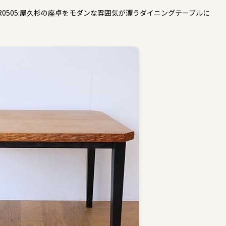
R0505:屋久杉の座卓をモダンな雰囲気が漂うダイニングテーブルに