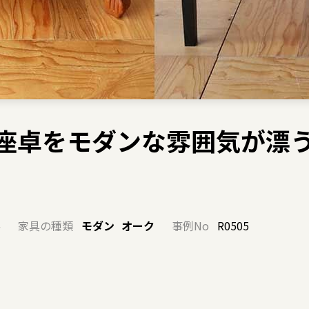
杉の座卓をモダンな雰囲気が漂
ル
家具の種類
モダン
オーク
事例No
R0505