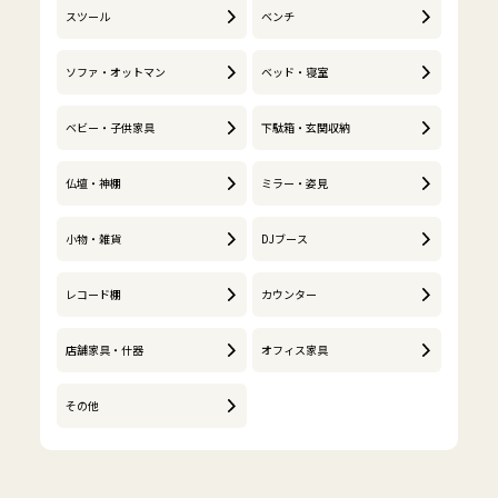
スツール
ベンチ
ソファ・オットマン
ベッド・寝室
ベビー・子供家具
下駄箱・玄関収納
仏壇・神棚
ミラー・姿見
小物・雑貨
DJブース
レコード棚
カウンター
店舗家具・什器
オフィス家具
その他