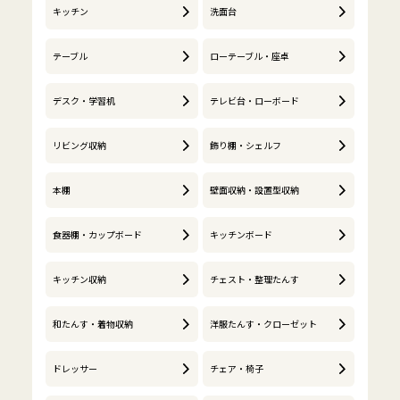
キッチン
洗面台
テーブル
ローテーブル・座卓
デスク・学習机
テレビ台・ローボード
リビング収納
飾り棚・シェルフ
本棚
壁面収納・設置型収納
食器棚・カップボード
キッチンボード
キッチン収納
チェスト・整理たんす
和たんす・着物収納
洋服たんす・クローゼット
ドレッサー
チェア・椅子