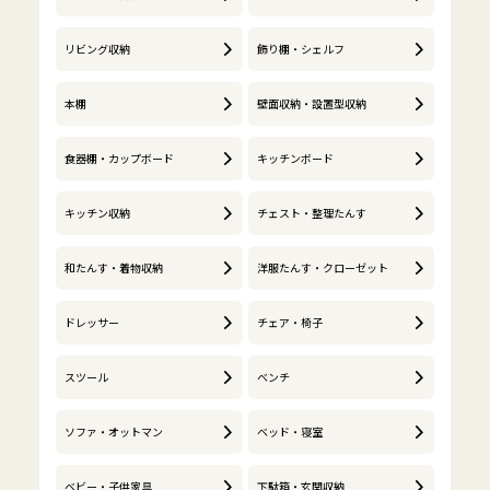
リビング収納
飾り棚・シェルフ
本棚
壁面収納・設置型収納
食器棚・カップボード
キッチンボード
キッチン収納
チェスト・整理たんす
和たんす・着物収納
洋服たんす・クローゼット
ドレッサー
チェア・椅子
スツール
ベンチ
ソファ・オットマン
ベッド・寝室
ベビー・子供家具
下駄箱・玄関収納