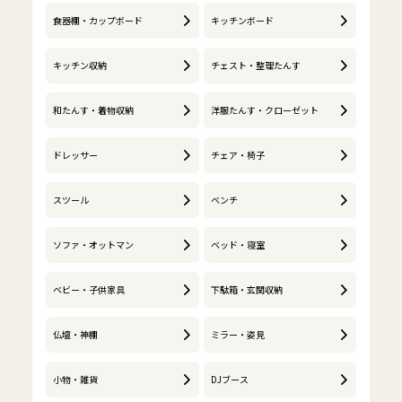
食器棚・カップボード
キッチンボード
キッチン収納
チェスト・整理たんす
和たんす・着物収納
洋服たんす・クローゼット
ドレッサー
チェア・椅子
スツール
ベンチ
ソファ・オットマン
ベッド・寝室
ベビー・子供家具
下駄箱・玄関収納
仏壇・神棚
ミラー・姿見
小物・雑貨
DJブース