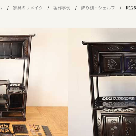
ム
家具のリメイク
製作事例
飾り棚・シェルフ
R1