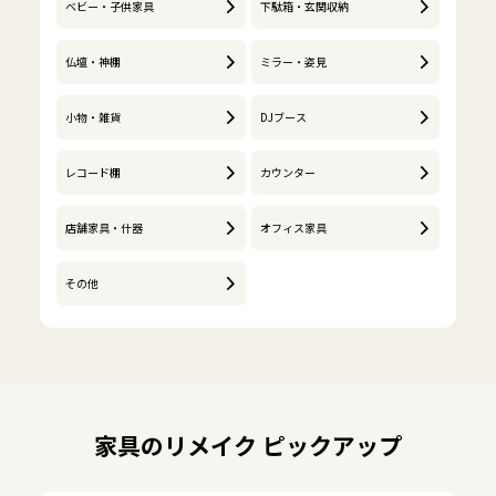
ベビー・子供家具
下駄箱・玄関収納
仏壇・神棚
ミラー・姿見
小物・雑貨
DJブース
レコード棚
カウンター
店舗家具・什器
オフィス家具
その他
家具のリメイク ピックアップ