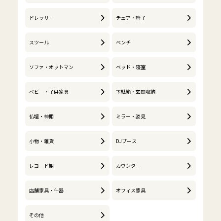
ドレッサー
チェア・椅子
スツール
ベンチ
ソファ・オットマン
ベッド・寝室
ベビー・子供家具
下駄箱・玄関収納
仏壇・神棚
ミラー・姿見
小物・雑貨
DJブース
レコード棚
カウンター
店舗家具・什器
オフィス家具
その他