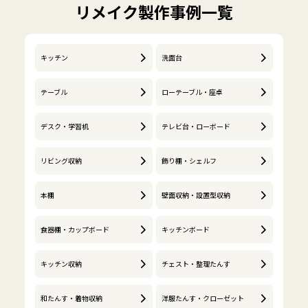
リメイク製作事例一覧
キッチン
洗面台
テーブル
ローテーブル・座卓
デスク・学習机
テレビ台・ローボード
リビング収納
飾り棚・シェルフ
本棚
壁面収納・設置型収納
食器棚・カップボード
キッチンボード
キッチン収納
チェスト・整理たんす
和たんす・着物収納
洋服たんす・クローゼット