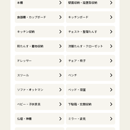
本棚
壁面収納・設置型収納
食器棚・カップボード
キッチンボード
キッチン収納
チェスト・整理たんす
和たんす・着物収納
洋服たんす・クローゼット
ドレッサー
チェア・椅子
スツール
ベンチ
ソファ・オットマン
ベッド・寝室
ベビー・子供家具
下駄箱・玄関収納
仏壇・神棚
ミラー・姿見