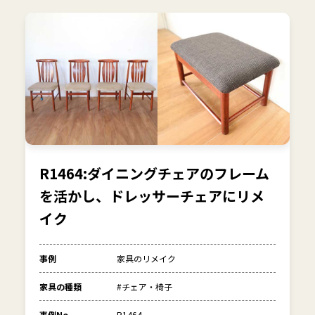
R1463:ダイニングチェアをレスト
ア。座面生地を張り替え、座板を新
調
事例
家具のリメイク
家具の種類
#チェア・椅子
事例No
R1463