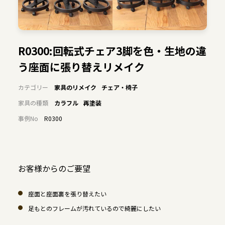
R0300:回転式チェア3脚を色・生地の違
う座面に張り替えリメイク
カテゴリー
家具のリメイク
チェア・椅子
家具の種類
カラフル
再塗装
事例No
R0300
お客様からのご要望
座面と座面裏を張り替えたい
足もとのフレームが汚れているので綺麗にしたい