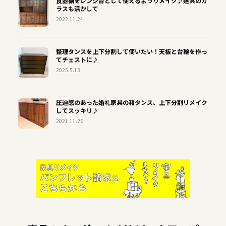
食器棚をレンジ台として使えるようリメイク♪建具のガ
ラスも活かして
2022.11.24
整理タンスを上下分割して使いたい！天板と台輪を作っ
てチェストに♪
2025.5.13
圧迫感のあった婚礼家具の和タンス、上下分割リメイク
してスッキリ♪
2021.11.26