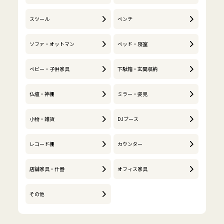
スツール
ベンチ
ソファ・オットマン
ベッド・寝室
ベビー・子供家具
下駄箱・玄関収納
仏壇・神棚
ミラー・姿見
小物・雑貨
DJブース
レコード棚
カウンター
店舗家具・什器
オフィス家具
その他