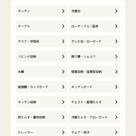
キッチン
洗面台
テーブル
ローテーブル・座卓
デスク・学習机
テレビ台・ローボード
リビング収納
飾り棚・シェルフ
本棚
壁面収納・設置型収納
食器棚・カップボード
キッチンボード
キッチン収納
チェスト・整理たんす
和たんす・着物収納
洋服たんす・クローゼット
ドレッサー
チェア・椅子