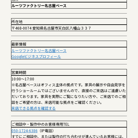
ルーツファクトリー名古屋ベース
所在地
〒468-0074 愛知県名古屋市天白区八幡山３３７
最新情報
ルーツファクトリー名古屋ベース
Googleビジネスプロフィール
営業時間
10:00～17:00
※名古屋ベースはオフィス主体の拠点です。家具の展示や自由見学を
行うショールームではございませんので、直接のご来店はご遠慮いた
だいております。家具を実際にご覧になりたい方や、ご来店でのご相
談をご希望の方は、来店可能な拠点をご確認ください。
来店できる拠点を確認する
ご相談中・製作中のお客様専用TEL
050-1724-6386
（IP電話）
すでにご相談中、または製作の打ち合わせが進んでいるお客様には、