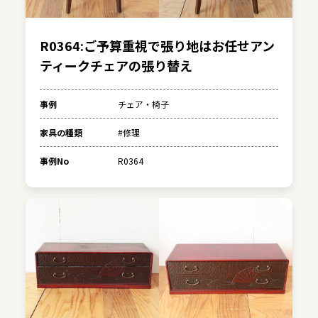
R0364:ご予算重視で張り地はお任せアン
ティークチェアの張り替え
事例
チェア・椅子
家具の種類
#修理
事例No
R0364