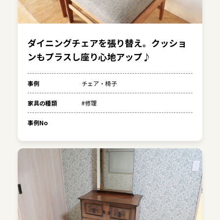
ダイニングチェアを張り替え。クッショ
ンもプラスし座り心地アップ♪
事例
チェア・椅子
家具の種類
#修理
事例No