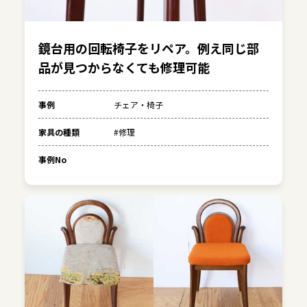
鏡台用の回転椅子をリペア。例え同じ部
品が見つからなくても修理可能
事例
チェア・椅子
家具の種類
#修理
事例No