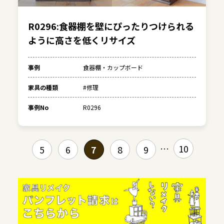
R0296:食器棚を壁にぴったりつけられる
ように高さを低くリサイズ
事例
食器棚・カップボード
家具の種類
#修理
事例No
R0296
10
5
6
7
8
9