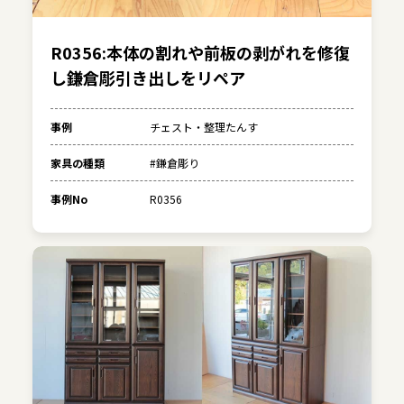
R0356:本体の割れや前板の剥がれを修復
し鎌倉彫引き出しをリペア
事例
チェスト・整理たんす
家具の種類
#鎌倉彫り
事例No
R0356