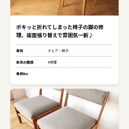
ボキッと折れてしまった椅子の脚の修
理。座面張り替えで雰囲気一新♪
事例
チェア・椅子
家具の種類
#修理
事例No