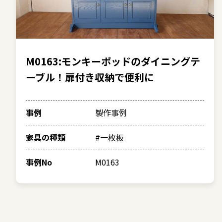
M0163:モンキーポッドのダイニングテ
ーブル！扉付き収納で便利に
事例
製作事例
家具の種類
#一枚板
事例No
M0163