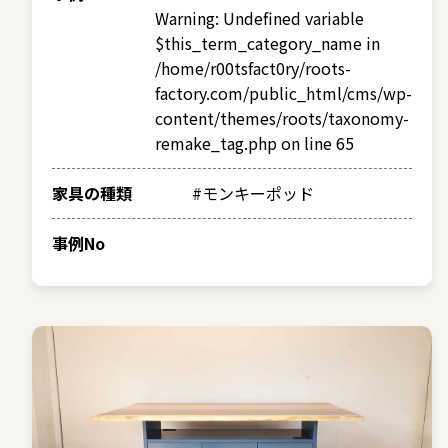
Warning
: Undefined variable
$this_term_category_name in
/home/r00tsfact0ry/roots-
factory.com/public_html/cms/wp-
content/themes/roots/taxonomy-
remake_tag.php
on line
65
家具の種類
#モンキーポッド
事例No