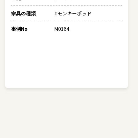
家具の種類
#モンキーポッド
事例No
M0164