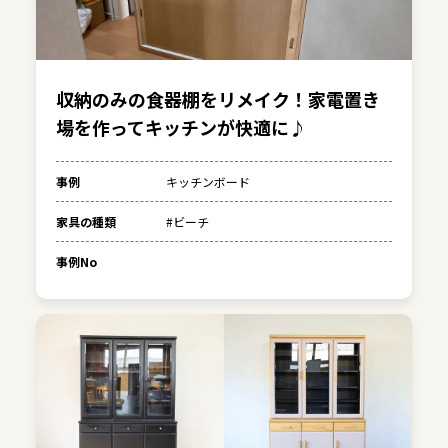
収納のみの食器棚をリメイク！家電置き
場を作ってキッチンが快適に♪
事例
キッチンボード
家具の種類
#ビーチ
事例No