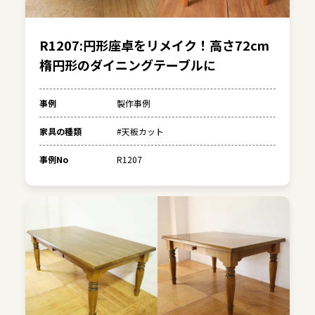
R1207:円形座卓をリメイク！高さ72cm
楕円形のダイニングテーブルに
事例
製作事例
家具の種類
#天板カット
事例No
R1207