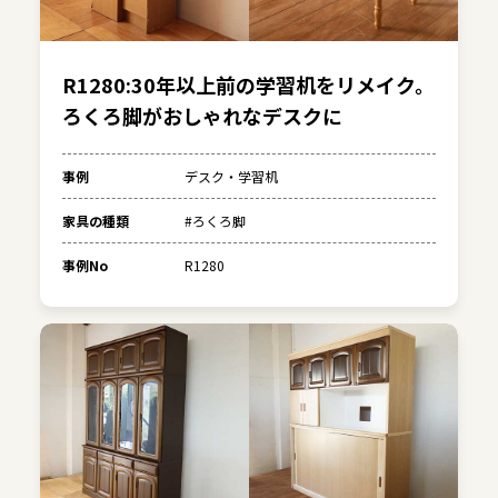
R1280:30年以上前の学習机をリメイク。
ろくろ脚がおしゃれなデスクに
事例
デスク・学習机
家具の種類
#ろくろ脚
事例No
R1280