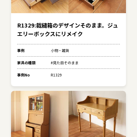
R1329:裁縫箱のデザインそのまま。ジュ
エリーボックスにリメイク
事例
小物・雑貨
家具の種類
#見た目そのまま
事例No
R1329