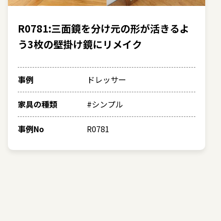
R0781:三面鏡を分け元の形が活きるよ
う3枚の壁掛け鏡にリメイク
事例
ドレッサー
家具の種類
#シンプル
事例No
R0781