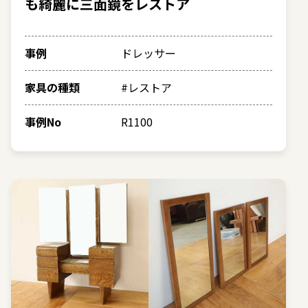
も綺麗に三面鏡をレストア
事例
ドレッサー
家具の種類
#レストア
事例No
R1100