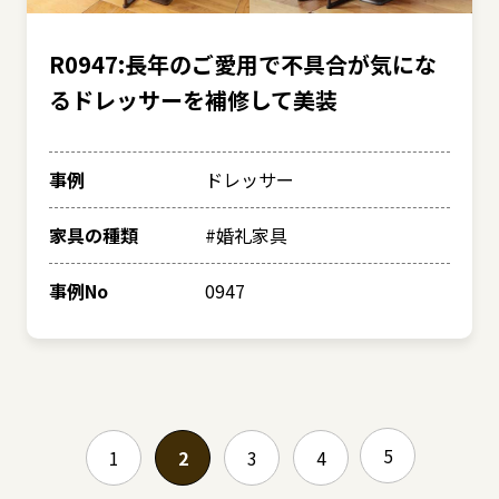
R0947:長年のご愛用で不具合が気にな
るドレッサーを補修して美装
事例
ドレッサー
家具の種類
#婚礼家具
事例No
0947
5
1
2
3
4