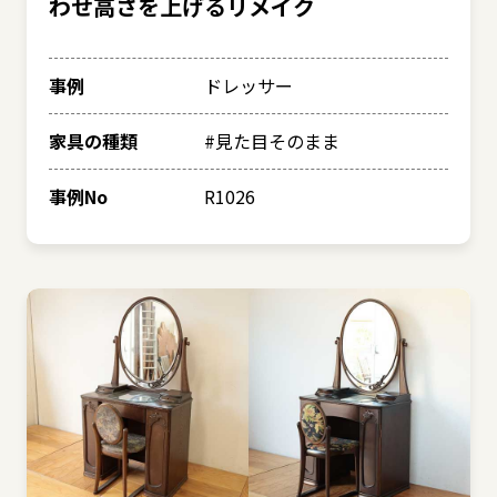
わせ高さを上げるリメイク
事例
ドレッサー
家具の種類
#見た目そのまま
事例No
R1026