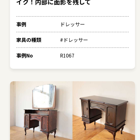
イク！内部に面影を残して
事例
ドレッサー
家具の種類
#ドレッサー
事例No
R1067