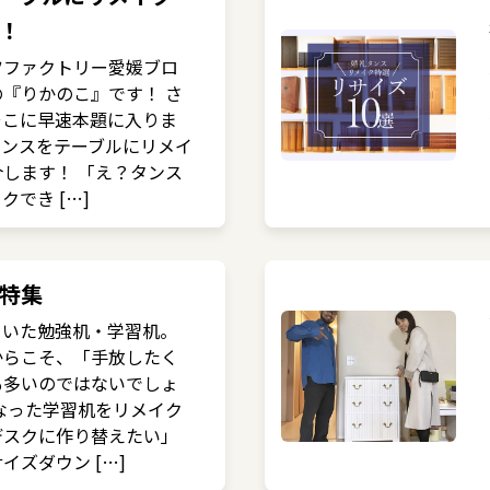
！
ツファクトリー愛媛ブロ
『りかのこ』です！ さ
そこに早速本題に入りま
タンスをテーブルにリメイ
します！ 「え？タンス
でき […]
特集
ていた勉強机・学習机。
からこそ、「手放したく
も多いのではないでしょ
なった学習机をリメイク
デスクに作り替えたい」
イズダウン […]