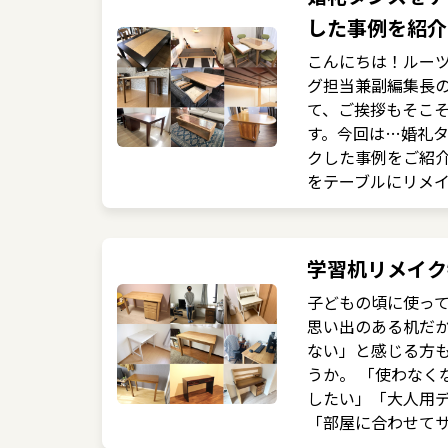
した事例を紹介
こんにちは！ルー
グ担当兼副編集長の
て、ご挨拶もそこ
す。今回は…婚礼
クした事例をご紹介
をテーブルにリメイク
学習机リメイク
子どもの頃に使っ
思い出のある机だ
ない」と感じる方
うか。 「使わなく
したい」「大人用
「部屋に合わせてサ