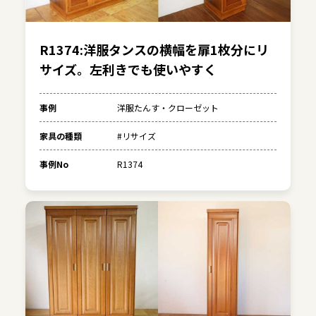
R1374:洋服タンスの横幅を扉1枚分にリ
サイズ。左利きでも使いやすく
事例
洋服たんす・クローゼット
家具の種類
#リサイズ
事例No
R1374