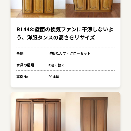
R1448:壁面の換気ファンに干渉しないよ
う、洋服タンスの高さをリサイズ
事例
洋服たんす・クローゼット
家具の種類
#建て替え
事例No
R1448