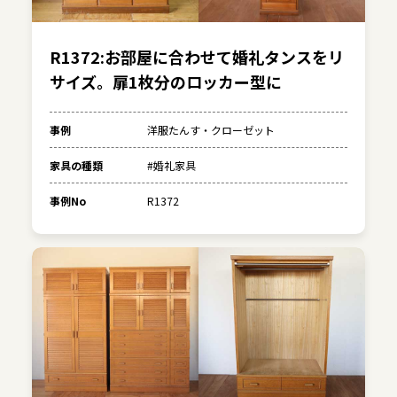
R1372:お部屋に合わせて婚礼タンスをリ
サイズ。扉1枚分のロッカー型に
事例
洋服たんす・クローゼット
家具の種類
#婚礼家具
事例No
R1372