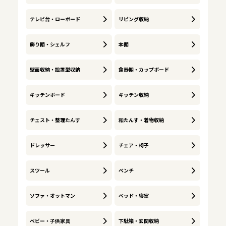
テレビ台・ローボード
リビング収納
飾り棚・シェルフ
本棚
壁面収納・設置型収納
食器棚・カップボード
キッチンボード
キッチン収納
チェスト・整理たんす
和たんす・着物収納
ドレッサー
チェア・椅子
スツール
ベンチ
ソファ・オットマン
ベッド・寝室
ベビー・子供家具
下駄箱・玄関収納