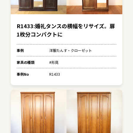
R1433:婚礼タンスの横幅をリサイズ。扉
1枚分コンパクトに
事例
洋服たんす・クローゼット
家具の種類
#形見
事例No
R1433