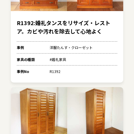
R1392:婚礼タンスをリサイズ・レスト
ア。カビや汚れを除去して心地よく
事例
洋服たんす・クローゼット
家具の種類
#婚礼家具
事例No
R1392