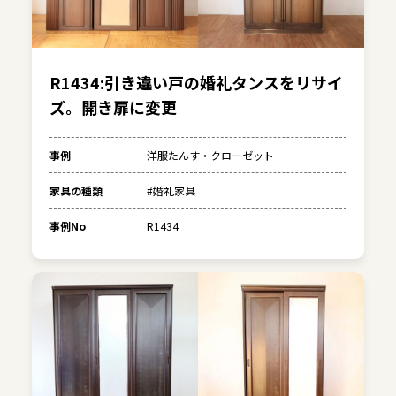
R1434:引き違い戸の婚礼タンスをリサイ
ズ。開き扉に変更
事例
洋服たんす・クローゼット
家具の種類
#婚礼家具
事例No
R1434