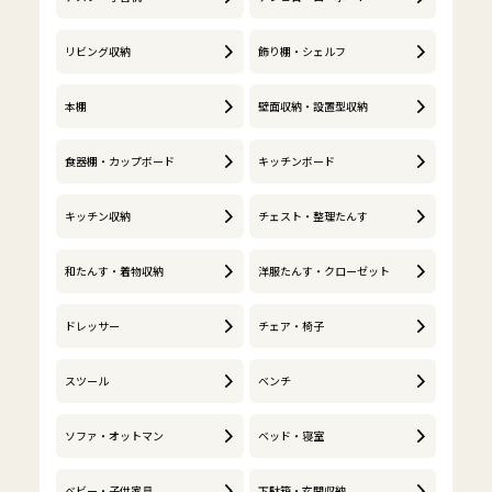
リビング収納
飾り棚・シェルフ
本棚
壁面収納・設置型収納
食器棚・カップボード
キッチンボード
キッチン収納
チェスト・整理たんす
和たんす・着物収納
洋服たんす・クローゼット
ドレッサー
チェア・椅子
スツール
ベンチ
ソファ・オットマン
ベッド・寝室
ベビー・子供家具
下駄箱・玄関収納