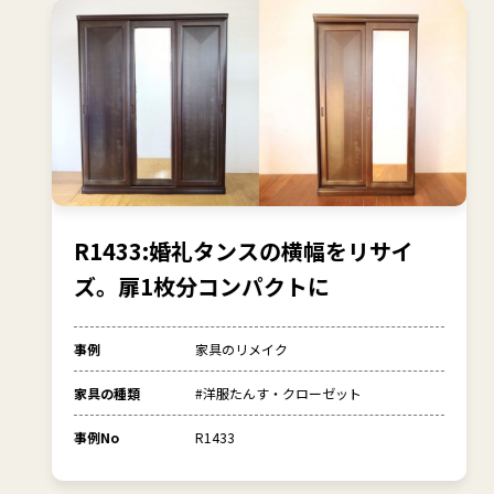
R1433:婚礼タンスの横幅をリサイ
ズ。扉1枚分コンパクトに
事例
家具のリメイク
家具の種類
#洋服たんす・クローゼット
事例No
R1433