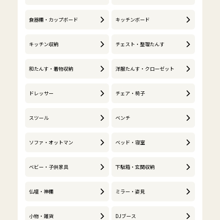
食器棚・カップボード
キッチンボード
キッチン収納
チェスト・整理たんす
和たんす・着物収納
洋服たんす・クローゼット
ドレッサー
チェア・椅子
スツール
ベンチ
ソファ・オットマン
ベッド・寝室
ベビー・子供家具
下駄箱・玄関収納
仏壇・神棚
ミラー・姿見
小物・雑貨
DJブース