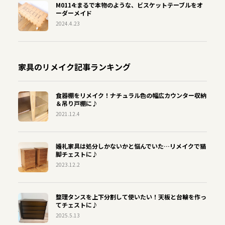
M0114:まるで本物のような、ビスケットテーブルをオ
ーダーメイド
2024.4.23
家具のリメイク記事ランキング
食器棚をリメイク！ナチュラル色の幅広カウンター収納
＆吊り戸棚に♪
2021.12.4
婚礼家具は処分しかないかと悩んでいた…リメイクで猫
脚チェストに♪
2023.12.2
整理タンスを上下分割して使いたい！天板と台輪を作っ
てチェストに♪
2025.5.13