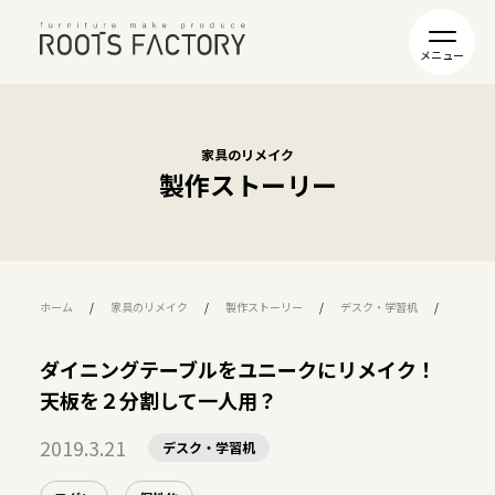
家具のリメイク
製作ストーリー
ホーム
家具のリメイク
製作ストーリー
デスク・学習机
ダイニ
ダイニングテーブルをユニークにリメイク！
天板を２分割して一人用？
2019.3.21
デスク・学習机