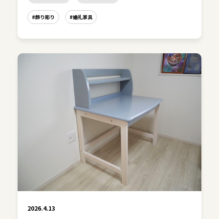
#飾り彫り
#婚礼家具
2026.4.13